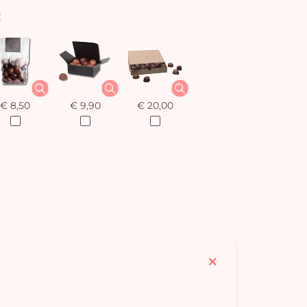
:
€ 8,50
€ 9,90
€ 20,00