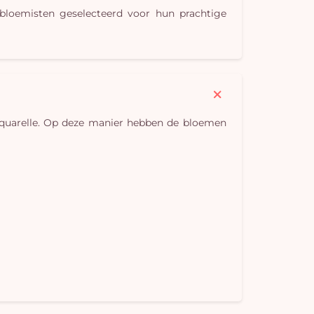
 bloemisten geselecteerd voor hun prachtige
U
winkel
is 
 Aquarelle. Op deze manier hebben de bloemen