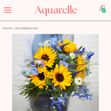
Menu
0
Home
>
Zonnebloemen