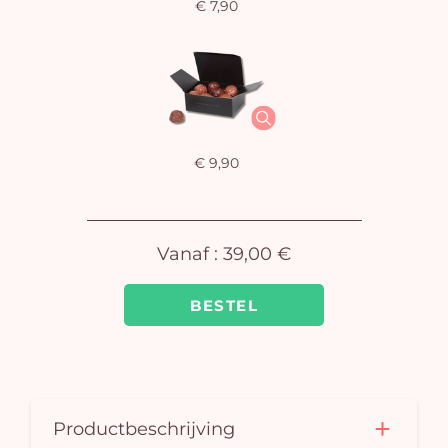
€ 7,90
U
winkel
is 
€ 9,90
Vanaf :
39,00 €
BESTEL
Productbeschrijving