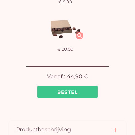
€ 9,90
U
winkel
is 
€ 20,00
Vanaf :
44,90 €
BESTEL
Productbeschrijving