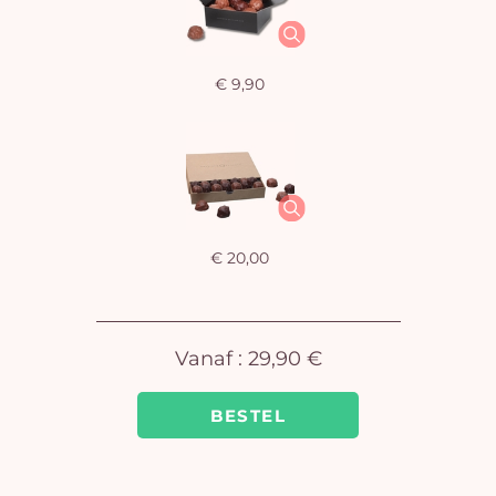
€ 9,90
U
winkel
is 
€ 20,00
Vanaf :
29,90 €
BESTEL