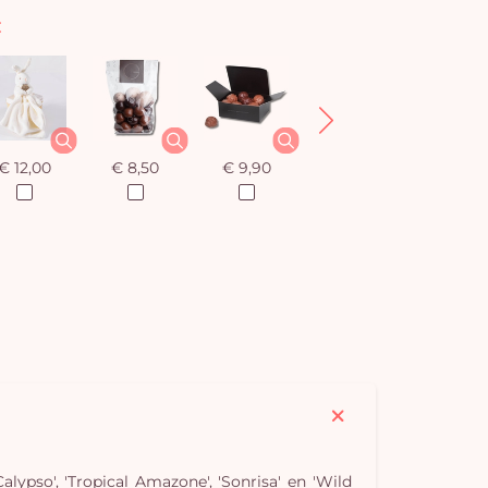
:
€ 12,00
€ 8,50
€ 9,90
€ 20,00
U
winkel
is 
lypso', 'Tropical Amazone', 'Sonrisa' en 'Wild