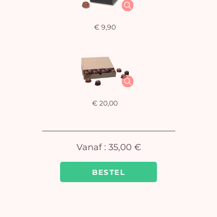
€ 9,90
U
winkel
is 
€ 20,00
Vanaf :
35,00 €
BESTEL