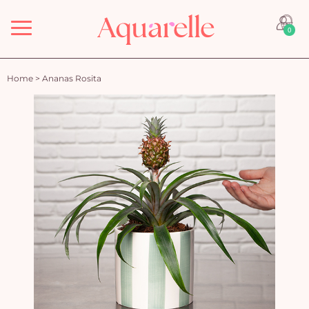
Menu
0
Home
>
Ananas Rosita