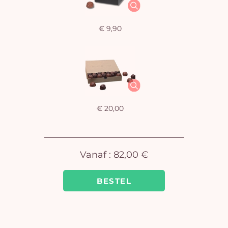
€ 9,90
U
winkel
is 
€ 20,00
Vanaf :
82,00 €
BESTEL