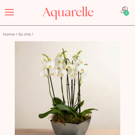
Menu
0
Home
>
So chic !