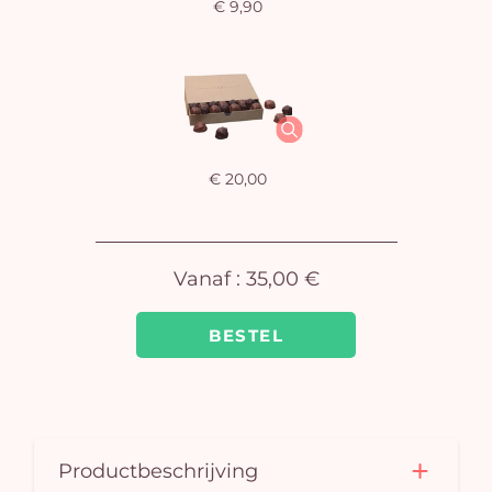
€ 9,90
U
winkel
is 
€ 20,00
Vanaf :
35,00 €
BESTEL
Productbeschrijving