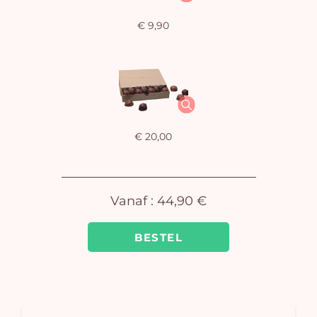
€ 9,90
U
winkel
is 
€ 20,00
Vanaf :
44,90 €
BESTEL