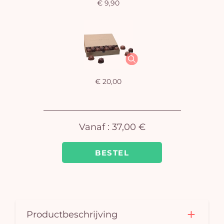
€ 9,90
U
winkel
is 
€ 20,00
Vanaf :
37,00 €
BESTEL
Productbeschrijving