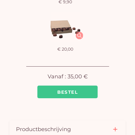
€ 9,90
U
winkel
is 
€ 20,00
Vanaf :
35,00 €
BESTEL
Productbeschrijving