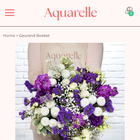
Menu
0
Home
>
Geurend Boeket