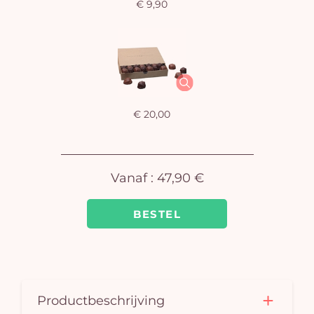
€ 9,90
U
winkel
is 
€ 20,00
Vanaf :
47,90 €
BESTEL
Productbeschrijving