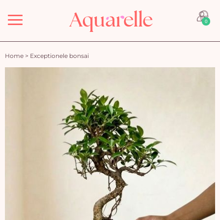
Menu
0
Home
>
Exceptionele bonsai