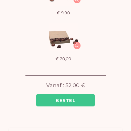
€ 9,90
U
winkel
is 
€ 20,00
Vanaf :
52,00 €
BESTEL