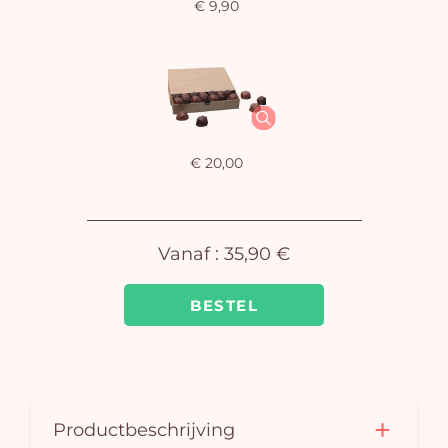
€ 9,90
U
winkel
is 
€ 20,00
Vanaf :
35,90 €
BESTEL
Productbeschrijving