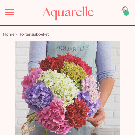
Menu
0
Home
>
Hortensiaboeket