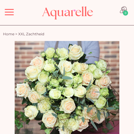
Menu
0
Home
>
XXL Zachtheid