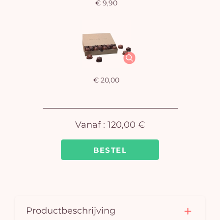
€ 9,90
U
winkel
is 
€ 20,00
Vanaf :
120,00 €
BESTEL
Productbeschrijving