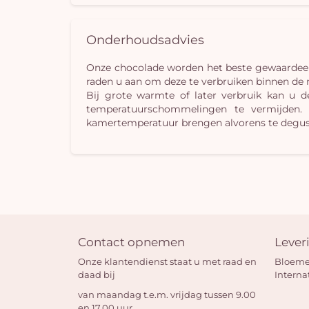
Onderhoudsadvies
Onze chocolade worden het beste gewaardeerd
raden u aan om deze te verbruiken binnen de
Bij grote warmte of later verbruik kan u d
temperatuurschommelingen te vermijden. N
kamertemperatuur brengen alvorens te degust
Contact opnemen
Lever
Onze klantendienst staat u met raad en
Bloeme
daad bij
Interna
van maandag t.e.m. vrijdag tussen 9.00
en 17.00 uur.