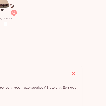
€ 20,00
U
winkel
is 
met een mooi rozenboeket (15 stelen). Een duo