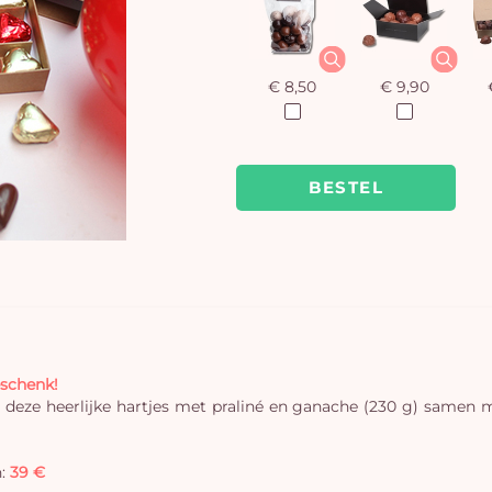
€ 8,50
€ 9,90
BESTEL
eschenk!
 deze heerlijke hartjes met praliné en ganache (230 g) samen 
n:
39 €