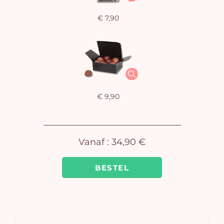
€ 7,90
U
winkel
is 
€ 9,90
Vanaf :
34,90 €
BESTEL