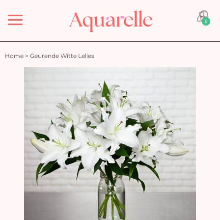
Menu
0
Home
>
Geurende Witte Lelies